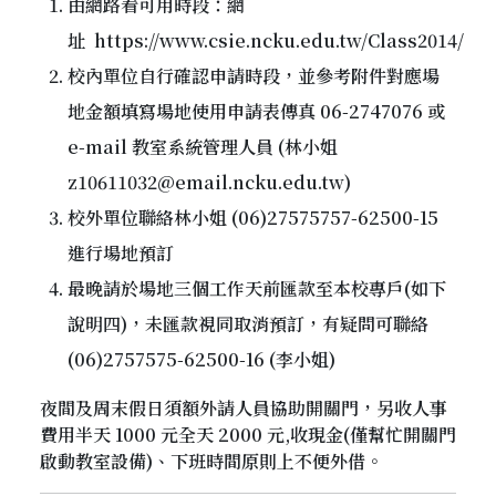
由網路看可用時段：網
址
https://www.csie.ncku.edu.tw/Class2014/
校內單位自行確認申請時段，並參考附件對應場
地金額填寫場地使用申請表傳真 06-2747076 或
e-mail 教室系統管理人員 (林小姐
z10611032@email.ncku.edu.tw)
校外單位聯絡林小姐 (06)27575757-62500-15
進行場地預訂
最晚請於場地三個工作天前匯款至本校專戶(如下
說明四)，未匯款視同取消預訂，有疑問可聯絡
(06)2757575-62500-16 (李小姐)
夜間及周末假日須額外請人員協助開關門，另收人事
費用半天 1000 元全天 2000 元,收現金(僅幫忙開關門
啟動教室設備)、下班時間原則上不便外借。