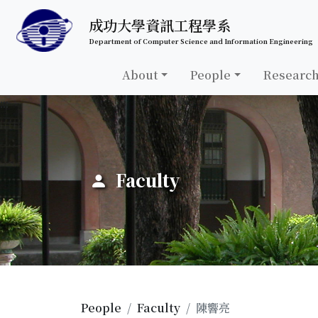
跳至中央內容區塊
成功大學資訊工程學系
Department of Computer Science and Information Engineering
About
People
Researc
:::
Faculty
People
Faculty
陳響亮