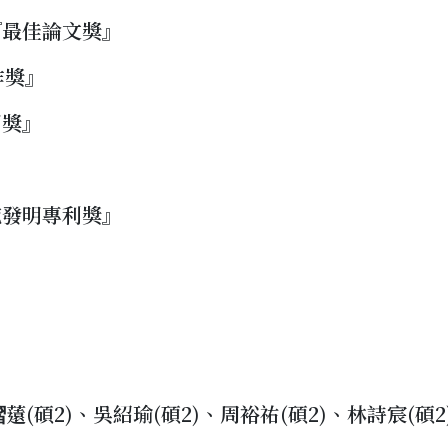
『最佳論文獎』
作獎』
明獎』
究發明專利獎』
槢薳(碩2)、吳紹瑜(碩2)、周裕祐(碩2)、林詩宸(碩2