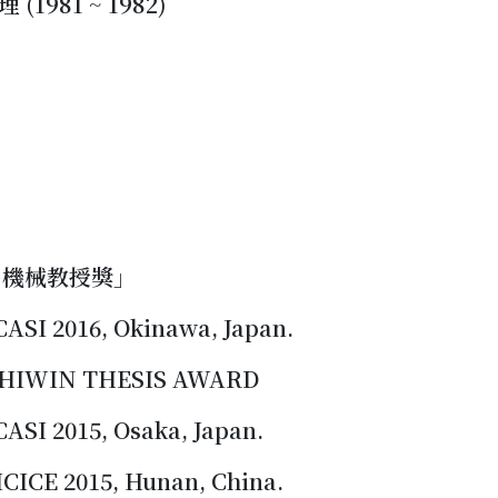
1981 ~ 1982)
出機械教授獎」
CASI 2016, Okinawa, Japan.
th HIWIN THESIS AWARD
CASI 2015, Osaka, Japan.
ICICE 2015, Hunan, China.