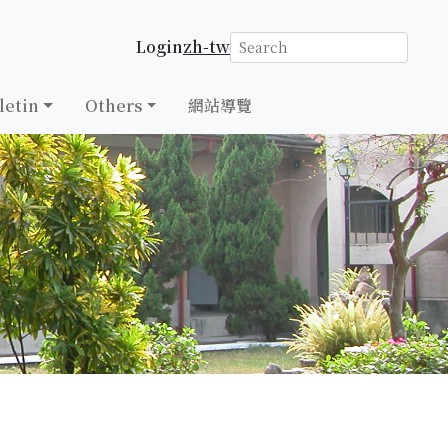
Login
zh-tw
letin
Others
網站導覽