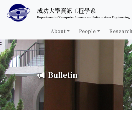
跳至中央內容區塊
成功大學資訊工程學系
Department of Computer Science and Information Engineering
About
People
Researc
:::
Bulletin