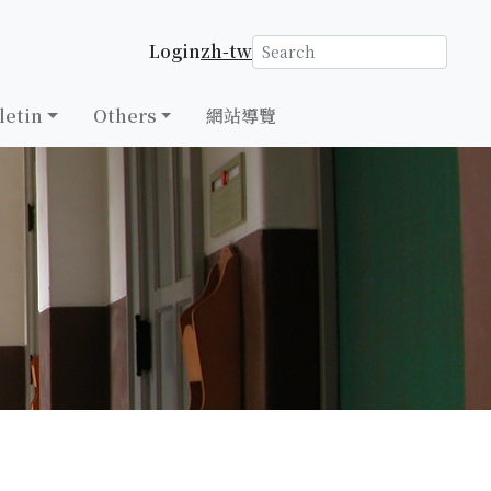
Login
zh-tw
letin
Others
網站導覽