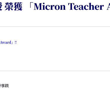
獲 「Micron Teacher 
Award」!!
譽事蹟