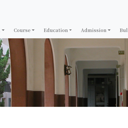
h
Course
Education
Admission
Bul