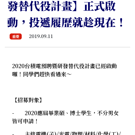
發替代役計畫】正式啟
動，投遞履歷就趁現在！
2019.09.11
重要
2020台積電預聘暨研發替代役計畫已經啟動
囉！同學們趕快看過來～
【招募對象】
- 2020應屆畢業碩、博士學生，不分男女
皆可申請！
- 主修電機(子)/光電/物理/材料/化學(工)/