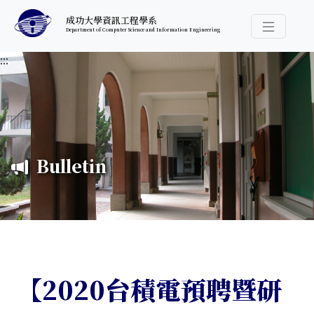
跳至中央內容區塊
成功大學資訊工程學系
Department of Computer Science and Information Engineering
導覽選
:::
Bulletin
【2020台積電預聘暨研