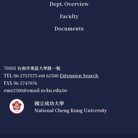
Dept. Overview
Faculty
Documents
70101 台南市東區大學路一號
TEL 06-2757575 ext 62500
Extension Search
FAX 06-2747076
em62500@email.ncku.edu.tw
國立成功大學
National Cheng Kung University