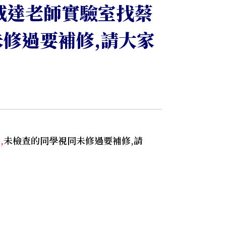
朱威達老師實驗室找蔡
修過要補修,請大家
,
未檢查的同學視同未修過要補修,請