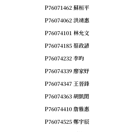
P76071462 蘇桓平
P76074062 洪靖惠
P76074101 林允文
P76074185 蔡政諺
P76074232 李昀
P76074339 廖家妤
P76074347 王晉鋒
P76074363 胡凱閎
P76074410 詹雅惠
P76074525 鄭宇辰