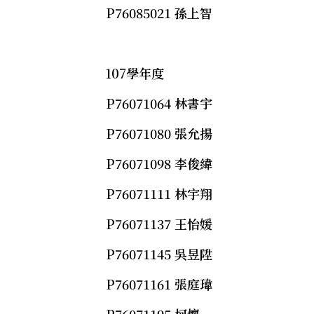
P76085021 孫上智
107學年度
P76071064 林書宇
P76071080 張允揚
P76071098 李俊緯
P76071111 林宇翔
P76071137 王怡媛
P76071145 吳昱陞
P76071161 張庭瑋