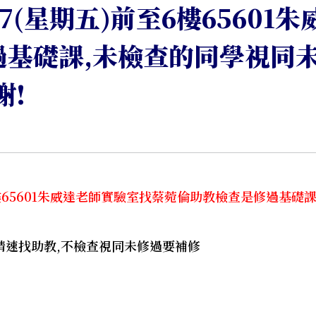
7(星期五)前至6樓65601
基礎課,未檢查的同學視同未
謝!
6樓65601朱威達老師實驗室找蔡菀倫助教檢查是修過基礎課
,請速找助教,不檢查視同未修過要補修