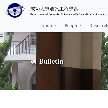
跳至中央內容區塊
成功大學資訊工程學系
Department of Computer Science and Information Engineering
About
People
Researc
:::
Bulletin