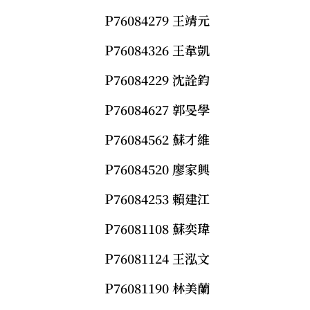
P76084279 王靖元
P76084326 王韋凱
P76084229 沈詮鈞
P76084627 郭旻學
P76084562 蘇才維
P76084520 廖家興
P76084253 賴建江
P76081108 蘇奕瑋
P76081124 王泓文
P76081190 林美蘭