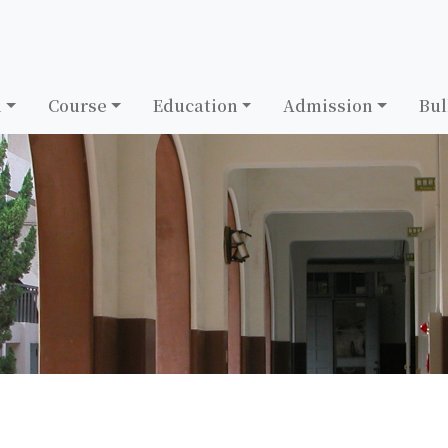
h
Course
Education
Admission
Bul