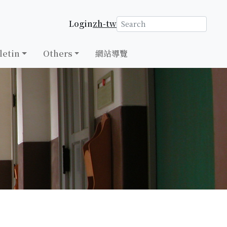
Login
zh-tw
letin
Others
網站導覽