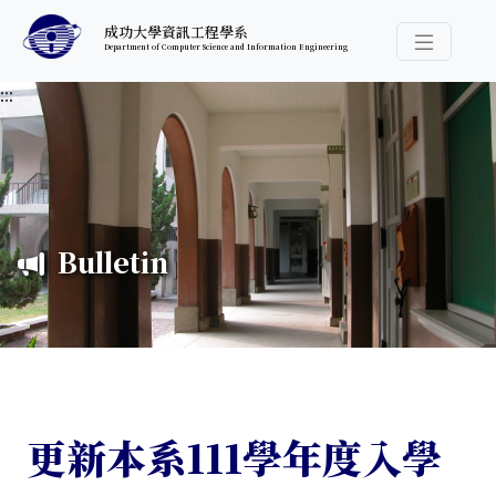
跳至中央內容區塊
成功大學資訊工程學系
Department of Computer Science and Information Engineering
導覽選
:::
Bulletin
更新本系111學年度入學