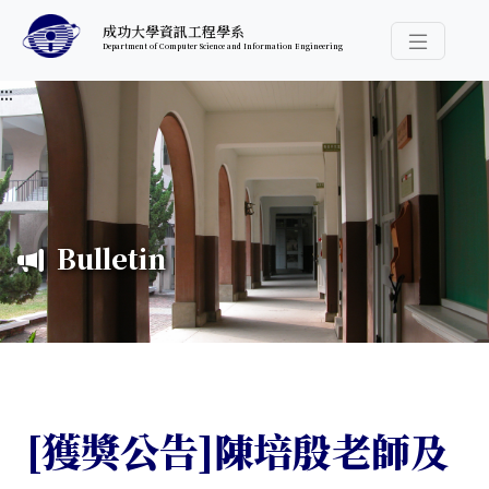
跳至中央內容區塊
成功大學資訊工程學系
Department of Computer Science and Information Engineering
導覽選
:::
Bulletin
[獲獎公告]陳培殷老師及