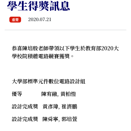
學生得獎訊息
2020.07.21
重要
恭喜陳培殷老師帶領以下學生於教育部2020大
學校院積體電路競賽獲獎。
大學部標準元件數位電路設計組
優等 陳宥融, 黃柏愷
設計完成獎 黃彥瑋, 崔濟鵬
設計完成獎 陳舜寧, 郭培萱