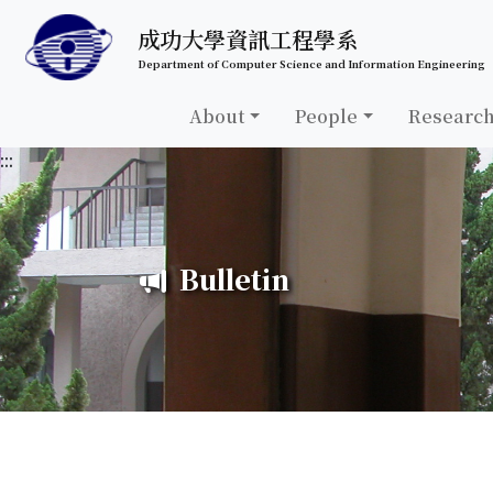
跳至中央內容區塊
成功大學資訊工程學系
Department of Computer Science and Information Engineering
About
People
Researc
:::
Bulletin