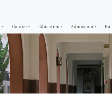
h
Course
Education
Admission
Bul