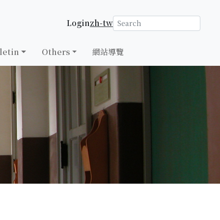
Login
zh-tw
letin
Others
網站導覽