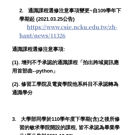
2.
~
109
通識課程選修注意事項變更
自
學年下
(2021.03.25
)
學期起
公告
https://www.csie.ncku.edu.tw/zh-
hant/news/11326
:
通識課程選修注意事項
(1).
增列不予承認的通識課程「拍出跨域資訊應
--python
用首部曲
」
(2).
修習工學院及電資學院他系科目不承認轉為
通識學分
3.
110
(
)
大學部同學於
學年度下學期
含
之後所修
,
習的敏求學院開設的課程
皆不承認為畢業學