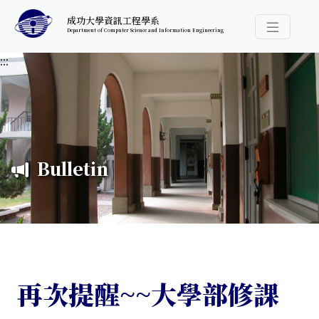
跳至中央內容區塊
成功大學資訊工程學系
Department of Computer Science and Information Engineering
導覽選
:::
Bulletin
再次提醒~~大學部修課