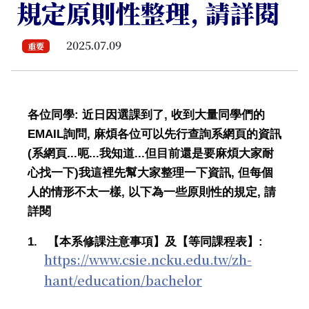
規定原則性整理, 請詳閱
2025.07.09
重要
:
,
各位同學
近日因選課到了
收到大量同學們的
EMAIL
,
詢問
麻煩各位可以先行查詢系網頁的資訊
(
...
...
...
系網頁
呃
我知道
但目前還是要麻煩大家耐
)
,
心找一下
我這裡先幫大家整理一下資訊
但每個
,
,
人的情形不太一樣
以下為一些原則性的規定
請
詳閱
1.
:
【
本系修課注意事項
】
及
【
等同課程表
】
https://www.csie.ncku.edu.tw/zh-
hant/education/bachelor