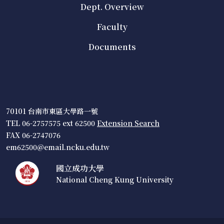
Dept. Overview
Faculty
Documents
70101 台南市東區大學路一號
TEL 06-2757575 ext 62500
Extension Search
FAX 06-2747076
em62500@email.ncku.edu.tw
國立成功大學
National Cheng Kung University