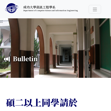
跳至中央內容區塊
成功大學資訊工程學系
Department of Computer Science and Information Engineering
導覽選
:::
Bulletin
碩二以上同學請於