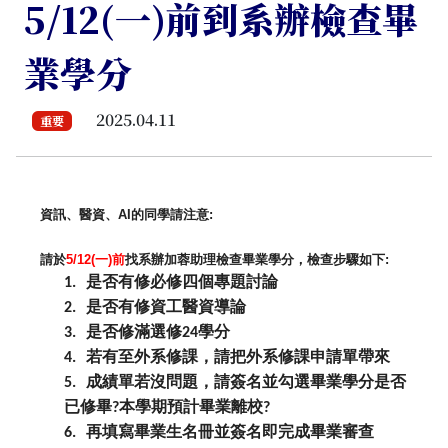
5/12(一)前到系辦檢查畢
業學分
2025.04.11
重要
資訊、醫資、
AI
的同學請注意
:
請於
5/12(
一
)
前
找系辦加蓉助理
檢查畢業學分，檢查步驟如下
:
是否有修必修四個專題討論
1.
是否有修資工醫資導論
2.
是否修滿選修
學分
3.
24
若有至外系修課，請把外系修課申請單帶來
4.
成績單若沒問題，請簽名並勾選畢業學分是否
5.
已修畢
本學期預計畢
業離校
?
?
再填寫畢業生名冊並簽名即完成畢業審查
6.