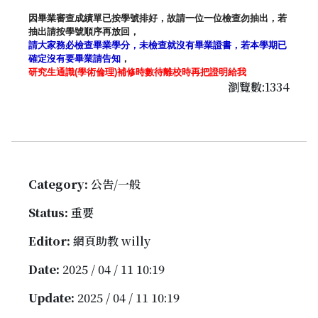
因畢業審查成績單已按學號排好，故請一位一位檢查勿抽出，
若
抽出請按學號順序再放回，
請大家務必檢查畢業學分，未檢查就沒有畢業證書，
若本學期已
確定沒有要畢業請告知
，
研究生通識
(
學術倫理
)
補修時數待離校時再把證明給我
瀏覽數:1334
Category:
公告/一般
Status:
重要
Editor:
網頁助教 willy
Date:
2025 / 04 / 11 10:19
Update:
2025 / 04 / 11 10:19