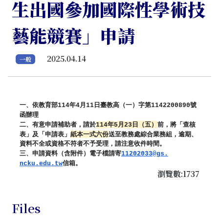
生出國參加國際性學術技
藝能競賽」申請
2025.04.14
一般
一、依教育部
年
月
日臺教高（一）字第
號
114
4
11
1142200
890
函辦理
二、有意申請補助者，請於
年
月
日（五）
前，將「
查核
114
5
23
表」及「申請表」
紙本一式六份
送至教務處綜合業務組，逾期、
資料不全或資格不符者不予受理，請注意收件時間。
三、申請資料（含附件）電子檔請寄
11202033@gs.
信箱。
ncku.edu.tw
瀏覽數:1737
Files