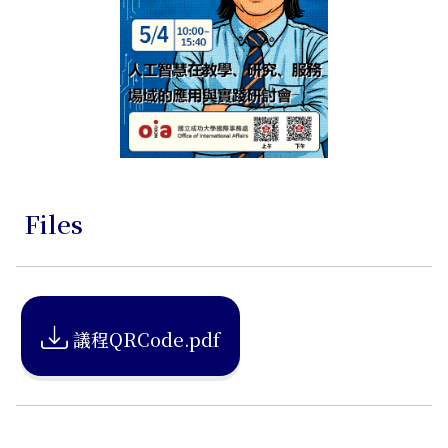
Files
議程QRCode.pdf