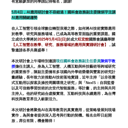
有意願參加的同學請記得報名，謝謝
!
5
月
4
日，
AI
應用研討會不容錯過！國科會政務副主委陳炳宇主講
AI
應用關鍵趨勢
在人工智慧引領全球數位轉型浪潮之際，如何將
AI
技術實際應用
於
教學、研究與服務場域，已成為高等教育面臨的重要課題。
國
立成功大學將於
2025
年
5
月
4
日
(
日
)
於成大
旺宏館
國際會議
廳舉辦
【人工智慧在教學、研究、服務場域的應用與實踐研討會】
，
誠
摯邀請各界共襄盛舉！
本次研討會上午場特別邀請
現任國科會政務副主任委員
陳炳宇教
授
擔
任主講人。身為人工智慧、
人機互動與科技藝術等跨域研究
的重要推手，
陳副主委擁有多項國內外學術榮譽與豐富的研究計
畫經驗，
長年致力於推動
AI
技術落地實踐，近年主持「
以非視覺
式互動用以探索及操控周圍環境之研究」與「
NexIS
：
自我監督
以及可信賴學習技術的次世代智能服務」等計畫，
的主持與共同
主持人。他的研究結合虛擬實境、
互動科技與永續應用，為台灣
科技與教育界注入嶄新活力。
本次研討會將聚焦
AI
在高等教育的真實應用，
從策略發展到現場
實作，為與會者提供深入思考與行動的契機。
報名
自即日起開
放，席位有限，機會難得！