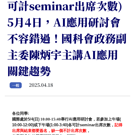
可計seminar出席次數)
5月4日，AI應用研討會
不容錯過！國科會政務副
主委陳炳宇主講AI應用
關鍵趨勢
2025.04.18
一般
各位同學
:
國際處於
5/4(
日
)
10:00-15:40
舉行
AI
應用研討會，若參加上午場
(
10:00-12:00)
或下午場
(1:00-3:40)
各可計
seminar
出席次數，
記得
出席與結束都要簽名，
缺一個不計出席次數
，