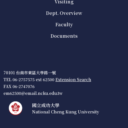
Visiting
Dept. Overview
Faculty
Documents
70101 台南市東區大學路一號
TEL 06-2757575 ext 62500
Extension Search
FAX 06-2747076
em62500@email.ncku.edu.tw
國立成功大學
National Cheng Kung University