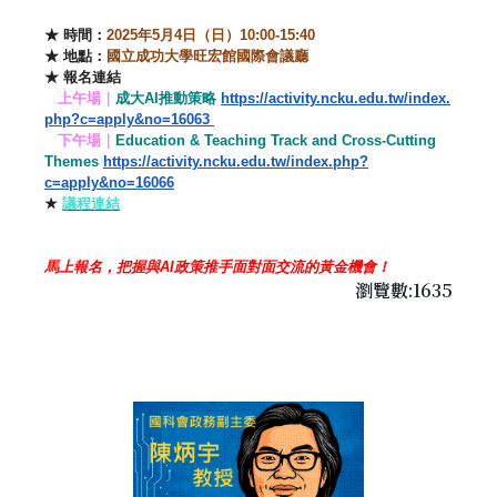
★ 時間：
2025
年
5
月
4
日（日）
10:00-15:40
★ 地點：
國立成功大學旺宏館國際會議廳
★ 報名連結
上午場｜
成大
AI
推動策略
https://
activity.ncku.edu.tw/index.
php?c=apply&no=16063
下午場｜
Education & Teaching Track and Cross-Cutting
Themes
https://activity.ncku.
edu.tw/index.php?
c=apply&no=
16066
★
議程連結
馬上報名，把握與
AI
政策推手面對面交流的黃金機會！
瀏覽數:1635