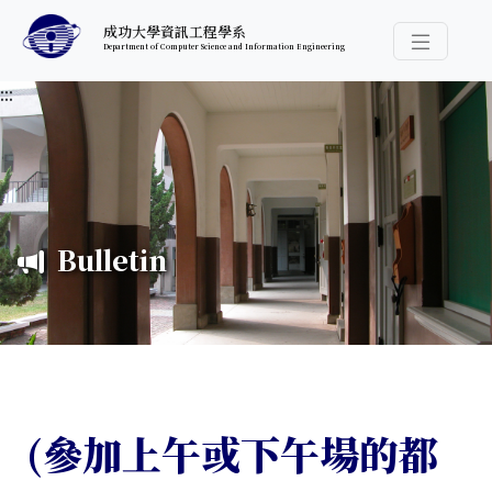
跳至中央內容區塊
成功大學資訊工程學系
Department of Computer Science and Information Engineering
導覽選
:::
Bulletin
(參加上午或下午場的都