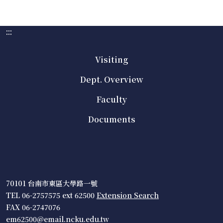
:::
Visiting
Dept. Overview
Faculty
Documents
70101 台南市東區大學路一號
TEL 06-2757575 ext 62500
Extension Search
FAX 06-2747076
em62500@email.ncku.edu.tw