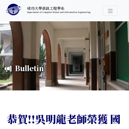
跳至中央內容區塊
成功大學資訊工程學系
Department of Computer Science and Information Engineering
導覽選
:::
Bulletin
恭賀!!吳明龍老師榮獲 國