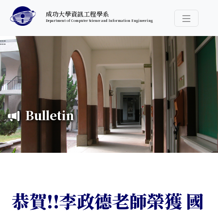
跳至中央內容區塊
成功大學資訊工程學系
Department of Computer Science and Information Engineering
導覽選
:::
Bulletin
恭賀!!李政德老師榮獲 國