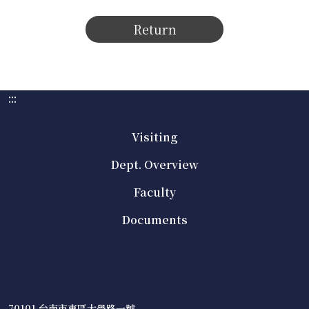
Return
:::
Visiting
Dept. Overview
Faculty
Documents
70101 台南市東區大學路一號