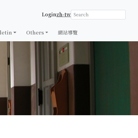
Login
zh-tw
letin
Others
網站導覽