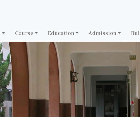
h
Course
Education
Admission
Bul