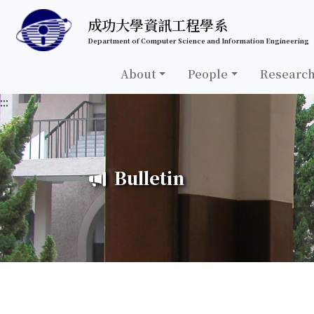
跳至中央內容區塊
成功大學資訊工程學系
Department of Computer Science and Information Engineering
About
People
Researc
:::
Bulletin