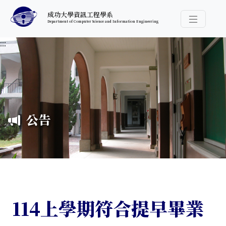
跳至中央內容區塊
成功大學資訊工程學系
Department of Computer Science and Information Engineering
導覽選
:::
公告
114上學期符合提早畢業