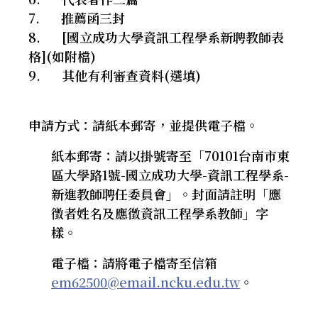
7.
推薦函三封
8.
[
國立成功大學資訊工程學系新聘教師表
格
]
(
如附檔
)
9.
其他有利審查資料
(
選填
)
申請方式：請紙本郵寄，並提供電子檔。
紙本郵寄：請以掛號寄至「
70101
台南市東
區大學路
1
號
-
國立成功大學
-
資訊工程學系
-
新進教師聘任委員會」。封面請註明「應
徵者姓名及應徵資訊工程學系教師」字
樣。
電子檔：請將電子檔寄至信箱
em62500@email.ncku.edu.tw
。