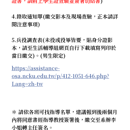
證書，請附上學生證查驗並簽署切結書
)
4.錄取通知單(繳交影本及現場查驗，正本請詳
閱注意事項)
5.
兵役調查表(未役或役畢皆要，貼身分證影
本，請至生活輔導組網頁自行下載填寫列印於
當日繳交)。(男生限定)
https://assistance-
osa.ncku.edu.tw/p/412-1051-646.php?
Lang=zh-tw
＊ 請依各班可找指導名單，建議報到後兩個月
內將同意書經指導教授簽署後，繳交至系辦李
小姐轉主任簽名。