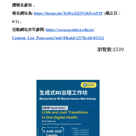
躍報名參加，
報名網址為
:
https://forms.gle/
XsWx3iZiVGhXynY39
(
截止日：
6/1)
，
活動網址亦可參閱
:
https://www.ea.sinica.edu.tw/
Content_List_Page.aspx?pid=0&
uid=237&cid=65312
瀏覽數:1539