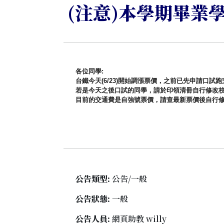
(注意)本學期畢業
各位同學
:
台鐵今天
(6/23)
開始調漲票價，
之前已先申請口試跑
若是今天之後口試的同學，
請於印領清冊自行修改
目前的交通費是自強號票價，請查最新票價後自行
公告類型:
公告/一般
公告狀態:
一般
公告人員:
網頁助教 willy