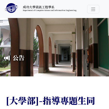
跳至中央內容區塊
成功大學資訊工程學系
Department of Computer Science and Information Engineering
導覽選
:::
公告
[大學部]-指導專題生同