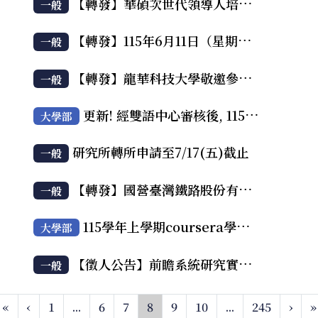
【轉發】華碩次世代領導人培育計畫（AI × Server 暑期實習）
一般
【轉發】115年6月11日（星期四）17:00於成大醫學院第二講堂舉辦115年「在宅醫療」校園宣講活動
一般
【轉發】龍華科技大學敬邀參加教育部主辦2026年「電腦鼠暨智慧輪型機器人國內及國際競賽」之「電腦鼠走迷宮」、「競速自走車」以及「線迷宮鼠」三項競賽活動
一般
更新! 經雙語中心審核後, 115學年上學期取得coursera學生帳號名單, 再次開放登記至6/10
大學部
研究所轉所申請至7/17(五)截止
一般
【轉發】國營臺灣鐵路股份有限公司「臺鐵數據力—115年數據資料創意發想競賽
一般
115學年上學期coursera學生帳號名單及相關規定
大學部
【徵人公告】前瞻系統研究實驗室誠徵機器人系統軟體開發人員 4 名
一般
«
‹
1
...
6
7
8
9
10
...
245
›
»